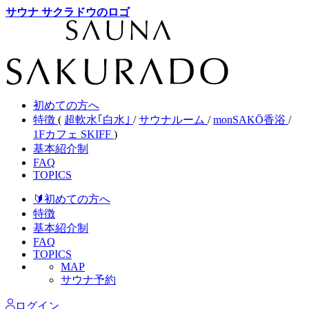
サウナ サクラドウのロゴ
初めての方へ
特徴
(
超軟水｢白水｣
/
サウナルーム
/
monSAKŌ香浴
/
1Fカフェ SKIFF
)
基本紹介制
FAQ
TOPICS
🔰初めて
の方へ
特徴
基本紹介制
FAQ
TOPICS
MAP
サウナ予約
ログイン