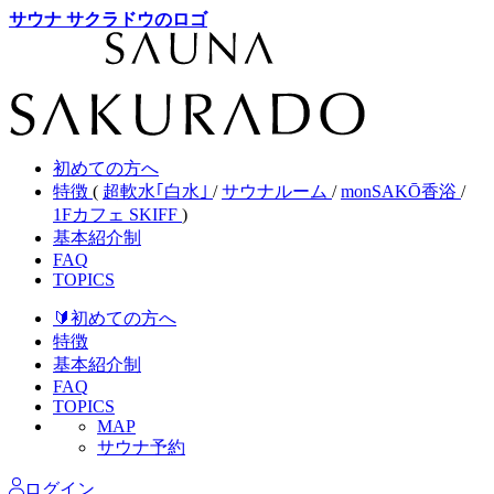
サウナ サクラドウのロゴ
初めての方へ
特徴
(
超軟水｢白水｣
/
サウナルーム
/
monSAKŌ香浴
/
1Fカフェ SKIFF
)
基本紹介制
FAQ
TOPICS
🔰初めて
の方へ
特徴
基本紹介制
FAQ
TOPICS
MAP
サウナ予約
ログイン