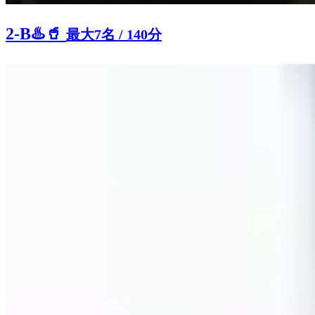
2-B
♨️
🥤
最大7名
/
140分