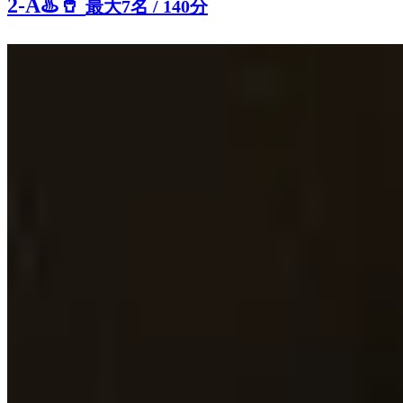
2-A
♨️
🥤
最大7名
/
140分