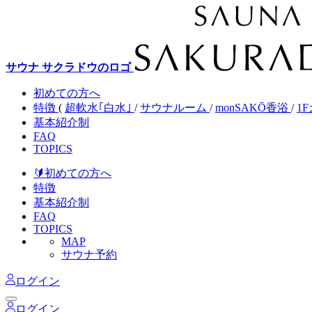
サウナ サクラドウのロゴ
初めての方へ
特徴
(
超軟水｢白水｣
/
サウナルーム
/
monSAKŌ香浴
/
1F
基本紹介制
FAQ
TOPICS
🔰初めて
の方へ
特徴
基本紹介制
FAQ
TOPICS
MAP
サウナ予約
ログイン
ログイン