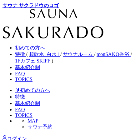
サウナ サクラドウのロゴ
初めての方へ
特徴
(
超軟水｢白水｣
/
サウナルーム
/
monSAKŌ香浴
/
1Fカフェ SKIFF
)
基本紹介制
FAQ
TOPICS
🔰初めて
の方へ
特徴
基本紹介制
FAQ
TOPICS
MAP
サウナ予約
ログイン